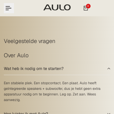
Translation
0
missing:
nl.accessibility.skip_to_text
Veelgestelde vragen
Over Aulo
Wat heb ik nodig om te starten?
Een stabiele plek. Een stopcontact. Een plaat. Aulo heeft
geïntegreerde speakers + subwoofer, dus je hebt geen extra
apparatuur nodig om te beginnen. Leg op. Zet aan. Wees
aanwezig.
Hoe luister ik met Aulo?